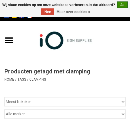
Wij slaan cookies op om onze website te verbeteren. Is dat akkoord?
Ja
Nee
Meer over cookies »
0 Artikelen - €0,00
Alle producten
Merken
NIEUWS
Producten getagd met clamping
Bel ons op +32 3 353 67 63
HOME
/
TAGS
/
CLAMPING