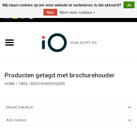
Wij slaan cookies op om onze website te verbeteren. Is dat akkoord?
Ja
Nee
Meer over cookies »
0 Artikelen - €0,00
Alle producten
Merken
NIEUWS
Producten getagd met brochurehouder
Bel ons op +32 3 353 67 63
HOME
/
TAGS
/
BROCHUREHOUDER