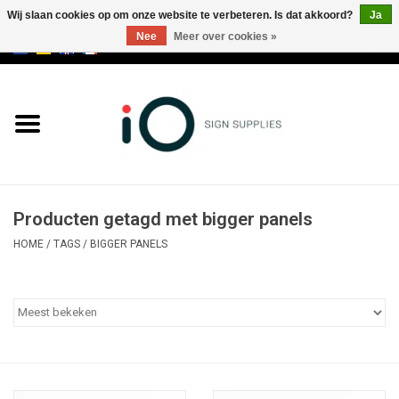
Wij slaan cookies op om onze website te verbeteren. Is dat akkoord?
Ja
Nee
Meer over cookies »
0 Artikelen - €0,00
Alle producten
Merken
NIEUWS
Producten getagd met bigger panels
Bel ons op +32 3 353 67 63
HOME
/
TAGS
/
BIGGER PANELS