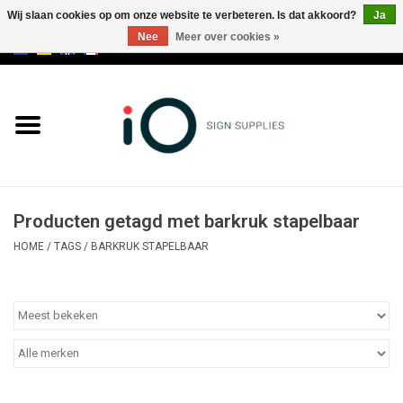
Wij slaan cookies op om onze website te verbeteren. Is dat akkoord?
Ja
Nee
Meer over cookies »
0 Artikelen - €0,00
Alle producten
Merken
NIEUWS
Producten getagd met barkruk stapelbaar
Bel ons op +32 3 353 67 63
HOME
/
TAGS
/
BARKRUK STAPELBAAR