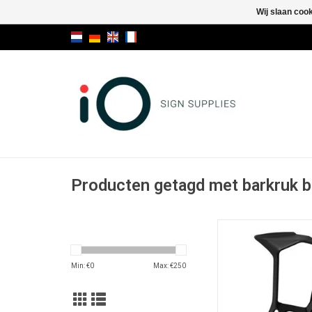
Wij slaan coo
Producten getagd met barkruk b
Miura stool desig
TOEVOEGEN AAN WI
Min: €
0
Max: €
250