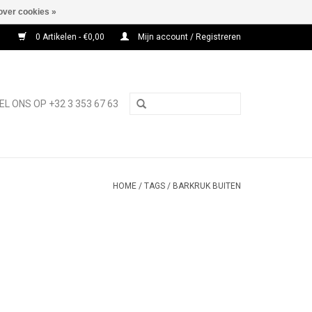
over cookies »
0 Artikelen - €0,00
Mijn account / Registreren
EL ONS OP +32 3 353 67 63
HOME
/
TAGS
/
BARKRUK BUITEN