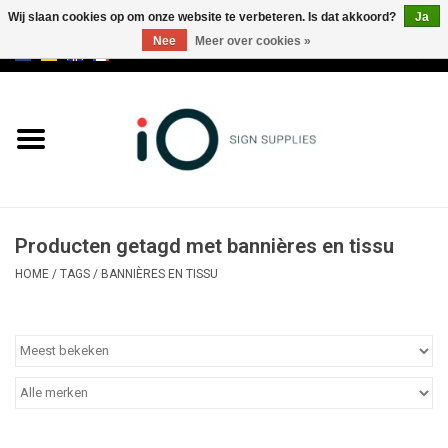
Wij slaan cookies op om onze website te verbeteren. Is dat akkoord?
Ja
Nee
Meer over cookies »
0 Artikelen - €0,00
Alle producten
Merken
NIEUWS
Producten getagd met bannières en tissu
Bel ons op +32 3 353 67 63
HOME
/
TAGS
/
BANNIÈRES EN TISSU