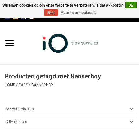
Wij slaan cookies op om onze website te verbeteren. Is dat akkoord?
Ja
Nee
Meer over cookies »
0 Artikelen - €0,00
Alle producten
Merken
NIEUWS
Producten getagd met Bannerboy
Bel ons op +32 3 353 67 63
HOME
/
TAGS
/
BANNERBOY