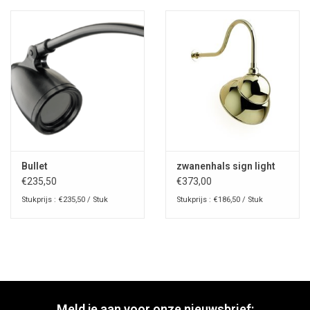
Bullet
zwanenhals sign light
€235,50
€373,00
Stukprijs : €235,50 / Stuk
Stukprijs : €186,50 / Stuk
Meld je aan voor onze nieuwsbrief: