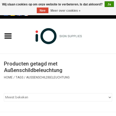
Wij slaan cookies op om onze website te verbeteren. Is dat akkoord?
Ja
Nee
Meer over cookies »
0 Artikelen - €0,00
Alle producten
Merken
NIEUWS
Producten getagd met
Bel ons op +32 3 353 67 63
Außenschildbeleuchtung
HOME
/
TAGS
/
AUSSENSCHILDBELEUCHTUNG