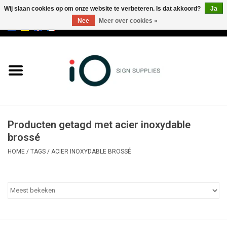
Wij slaan cookies op om onze website te verbeteren. Is dat akkoord?
Ja
Nee
Meer over cookies »
0 Artikelen - €0,00
Alle producten
Merken
NIEUWS
Producten getagd met acier inoxydable
Bel ons op +32 3 353 67 63
brossé
HOME
/
TAGS
/
ACIER INOXYDABLE BROSSÉ