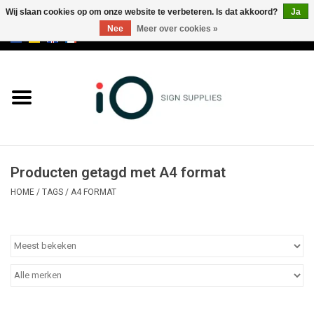
Wij slaan cookies op om onze website te verbeteren. Is dat akkoord?
Ja
Nee
Meer over cookies »
0 Artikelen - €0,00
Alle producten
Merken
NIEUWS
Producten getagd met A4 format
Bel ons op +32 3 353 67 63
HOME
/
TAGS
/
A4 FORMAT