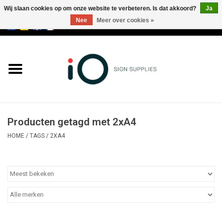
Wij slaan cookies op om onze website te verbeteren. Is dat akkoord?
Ja
Nee
Meer over cookies »
0 Artikelen - €0,00
Alle producten
Merken
NIEUWS
Producten getagd met 2xA4
Bel ons op +32 3 353 67 63
HOME
/
TAGS
/
2XA4