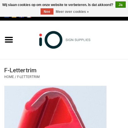
Wij slaan cookies op om onze website te verbeteren. Is dat akkoord?
Ja
Nee
Meer over cookies »
0 Artikelen - €0,00
Alle producten
Merken
NIEUWS
F-Lettertrim
Bel ons op +32 3 353 67 63
HOME
/
F-LETTERTRIM