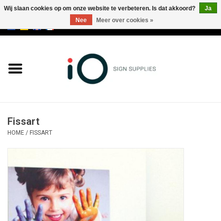
Wij slaan cookies op om onze website te verbeteren. Is dat akkoord?
Ja
Nee
Meer over cookies »
0 Artikelen - €0,00
Alle producten
Merken
NIEUWS
Fissart
Bel ons op +32 3 353 67 63
HOME
/
FISSART