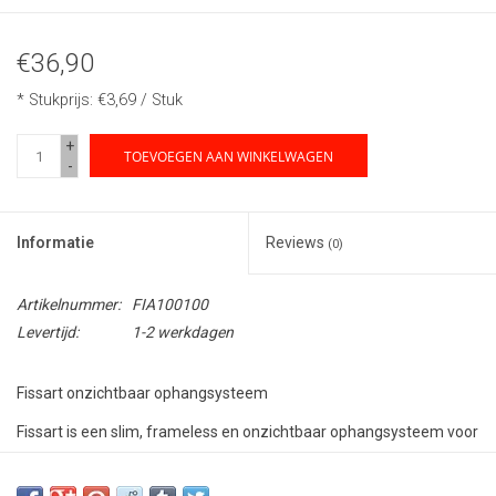
€36,90
* Stukprijs: €3,69 / Stuk
+
TOEVOEGEN AAN WINKELWAGEN
-
Informatie
Reviews
(0)
Artikelnummer:
FIA100100
Levertijd:
1-2 werkdagen
Fissart onzichtbaar ophangsysteem
Fissart is een slim, frameless en onzichtbaar ophangsysteem voor
foto's, panelen of reclameborden. Het systeem bestaat uit een
montageplaat en een bevestigingsschijf. De montageplaat is