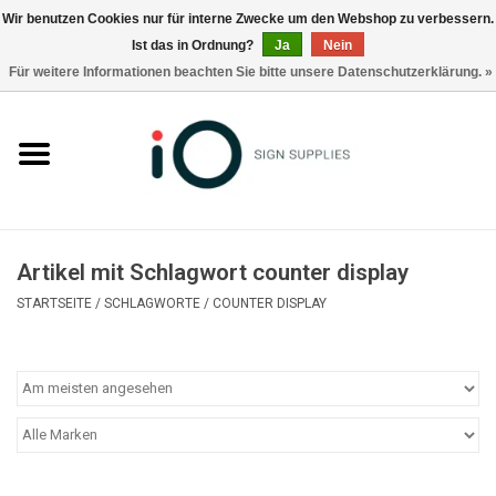
Wir benutzen Cookies nur für interne Zwecke um den Webshop zu verbessern.
Ist das in Ordnung?
Ja
Nein
0 Artikel - €0,00
Für weitere Informationen beachten Sie bitte unsere Datenschutzerklärung. »
Alle Produkte
Marken
Nachrichten
Artikel mit Schlagwort counter display
Rufen Sie uns an +32 3 353 67 63
STARTSEITE
/
SCHLAGWORTE
/
COUNTER DISPLAY