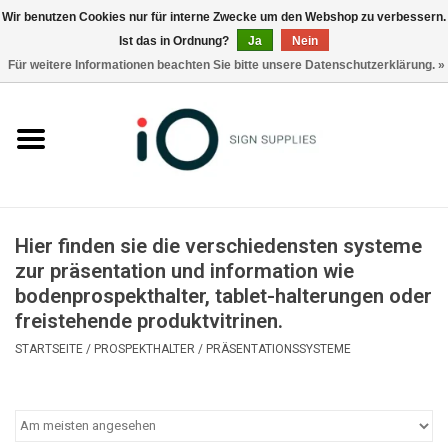
Wir benutzen Cookies nur für interne Zwecke um den Webshop zu verbessern.
Ist das in Ordnung?
Ja
Nein
0 Artikel - €0,00
Für weitere Informationen beachten Sie bitte unsere Datenschutzerklärung. »
Alle Produkte
Marken
Nachrichten
Hier finden sie die verschiedensten systeme
Rufen Sie uns an +32 3 353 67 63
zur präsentation und information wie
bodenprospekthalter, tablet-halterungen oder
freistehende produktvitrinen.
STARTSEITE
/
PROSPEKTHALTER
/
PRÄSENTATIONSSYSTEME