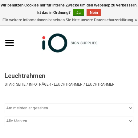
Wir benutzen Cookies nur für interne Zwecke um den Webshop zu verbessern.
Ist das in Ordnung?
Ja
Nein
0 Artikel - €0,00
Für weitere Informationen beachten Sie bitte unsere Datenschutzerklärung. »
Alle Produkte
Marken
Nachrichten
Leuchtrahmen
Rufen Sie uns an +32 3 353 67 63
STARTSEITE
/
INFOTRÄGER - LEUCHTRAHMEN
/
LEUCHTRAHMEN