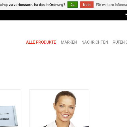
shop zu verbessern. Ist das in Ordnung?
Ja
Nein
Für weitere Inform
ALLE PRODUKTE
MARKEN
NACHRICHTEN
RUFEN S
ishalter.
Printbadge Large
n einfach
ZUM WARENKORB HINZUFÜGEN
 dem
e Halterung
speziellen
 einfach