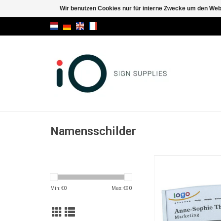
Wir benutzen Cookies nur für interne Zwecke um den Web
Namensschilder
Magnetischer Auswe
Visitenkarten werde
zusammen mit
Min: €
0
Max: €
90
Acrylglasfenster in di
geklipst und mit der 
Magnetbefestigung
befestigt.