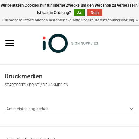
Wir benutzen Cookies nur für interne Zwecke um den Webshop zu verbessern.
Ist das in Ordnung?
Ja
Nein
0 Artikel - €0,00
Für weitere Informationen beachten Sie bitte unsere Datenschutzerklärung. »
Alle Produkte
Marken
Nachrichten
Druckmedien
Rufen Sie uns an +32 3 353 67 63
STARTSEITE
/
PRINT
/
DRUCKMEDIEN