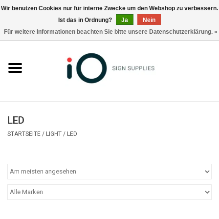
Wir benutzen Cookies nur für interne Zwecke um den Webshop zu verbessern.
Ist das in Ordnung?
Ja
Nein
0 Artikel - €0,00
Für weitere Informationen beachten Sie bitte unsere Datenschutzerklärung. »
Alle Produkte
Marken
Nachrichten
LED
Rufen Sie uns an +32 3 353 67 63
STARTSEITE
/
LIGHT
/
LED