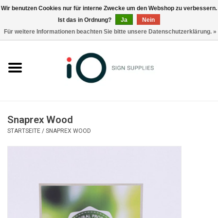
Wir benutzen Cookies nur für interne Zwecke um den Webshop zu verbessern.
Ist das in Ordnung?
Ja
Nein
0 Artikel - €0,00
Für weitere Informationen beachten Sie bitte unsere Datenschutzerklärung. »
Alle Produkte
Marken
Nachrichten
Snaprex Wood
Rufen Sie uns an +32 3 353 67 63
STARTSEITE
/
SNAPREX WOOD