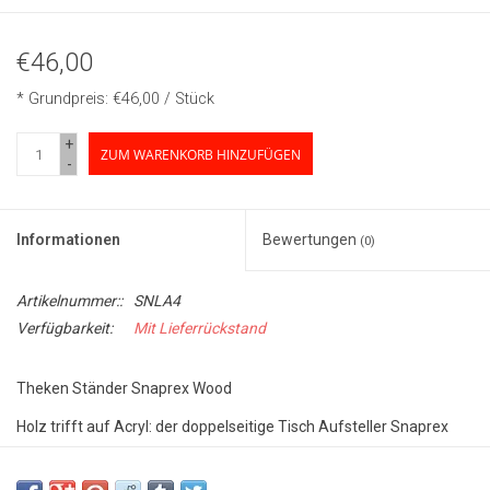
€46,00
* Grundpreis: €46,00 / Stück
+
ZUM WARENKORB HINZUFÜGEN
-
Informationen
Bewertungen
(0)
Artikelnummer::
SNLA4
Verfügbarkeit:
Mit Lieferrückstand
Theken Ständer Snaprex Wood
Holz trifft auf Acryl: der doppelseitige Tisch Aufsteller Snaprex
Wood punktet mit seiner eleganten Holz Basis und seine
klassische info-tasche aus robustem Acryl. hier können