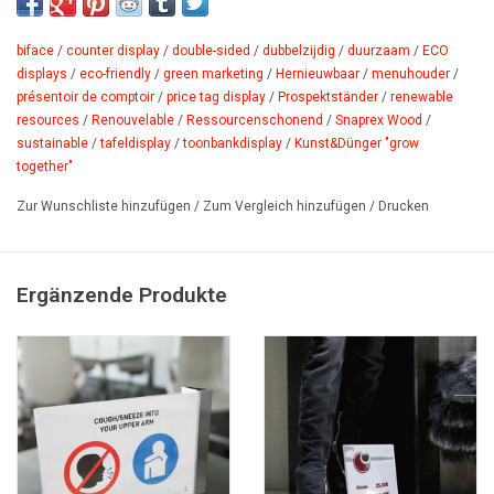
Einzelblätter, die sie einfach am eigenen pc gestalten und
ausdrucken, schnell und einfach eingesetzt und jederzeit
biface
/
counter display
/
double-sided
/
dubbelzijdig
/
duurzaam
/
ECO
ausgetauscht werden. der zweiseitige Aufsteller für tisch und
displays
/
eco-friendly
/
green marketing
/
Hernieuwbaar
/
menuhouder
/
présentoir de comptoir
/
price tag display
/
Prospektständer
/
renewable
Theke Snaprex Wood ist der ideale info-, menü- und
resources
/
Renouvelable
/
Ressour­censchonend
/
Snaprex Wood
/
Preisschildhalter im Hotel, Restaurant, Geschäft und Showroom.
sustainable
/
tafeldisplay
/
toonbankdisplay
/
Kunst&Dünger "grow
PDF
together"
Zur Wunschliste hinzufügen
/
Zum Vergleich hinzufügen
/
Drucken
Ergänzende Produkte