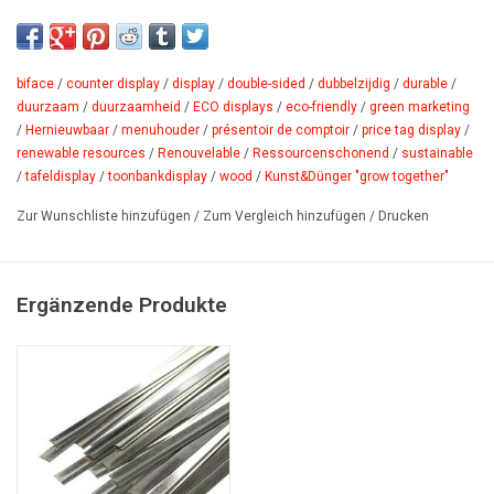
mit patentierter myMago Magnettechnik. Display aus Naturholz.
Produktdatenblatt PDF
biface
/
counter display
/
display
/
double-sided
/
dubbelzijdig
/
durable
/
duurzaam
/
duurzaamheid
/
ECO displays
/
eco-friendly
/
green marketing
/
Hernieuwbaar
/
menuhouder
/
présentoir de comptoir
/
price tag display
/
renewable resources
/
Renouvelable
/
Ressour­censchonend
/
sustainable
/
tafeldisplay
/
toonbankdisplay
/
wood
/
Kunst&Dünger "grow together"
Zur Wunschliste hinzufügen
/
Zum Vergleich hinzufügen
/
Drucken
Ergänzende Produkte