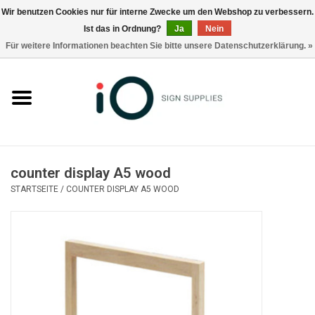
Wir benutzen Cookies nur für interne Zwecke um den Webshop zu verbessern.
Ist das in Ordnung?
Ja
Nein
0 Artikel - €0,00
Für weitere Informationen beachten Sie bitte unsere Datenschutzerklärung. »
Alle Produkte
Marken
Nachrichten
counter display A5 wood
Rufen Sie uns an +32 3 353 67 63
STARTSEITE
/
COUNTER DISPLAY A5 WOOD