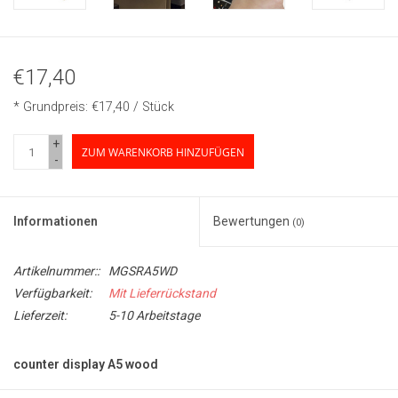
€17,40
* Grundpreis: €17,40 / Stück
+
ZUM WARENKORB HINZUFÜGEN
-
Informationen
Bewertungen
(0)
Artikelnummer::
MGSRA5WD
Verfügbarkeit:
Mit Lieferrückstand
Lieferzeit:
5-10 Arbeitstage
counter display A5 wood
Praktisches Thekendisplay für doppelseitige Poster im Format A5