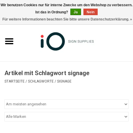
Wir benutzen Cookies nur für interne Zwecke um den Webshop zu verbessern.
Ist das in Ordnung?
Ja
Nein
0 Artikel - €0,00
Für weitere Informationen beachten Sie bitte unsere Datenschutzerklärung. »
Alle Produkte
Marken
Nachrichten
Artikel mit Schlagwort signage
Rufen Sie uns an +32 3 353 67 63
STARTSEITE
/
SCHLAGWORTE
/
SIGNAGE