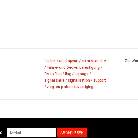
ceiling
/
en drapeau
/
en suspendue
Zur Wun
/
Fahne- und Deckenbefestigung
/
Fisso Flag
/
flag
/
signage
/
signalisatie
/
signalisation
/
support
/
vlag- en plafondbevestiging
:
ABONNIEREN