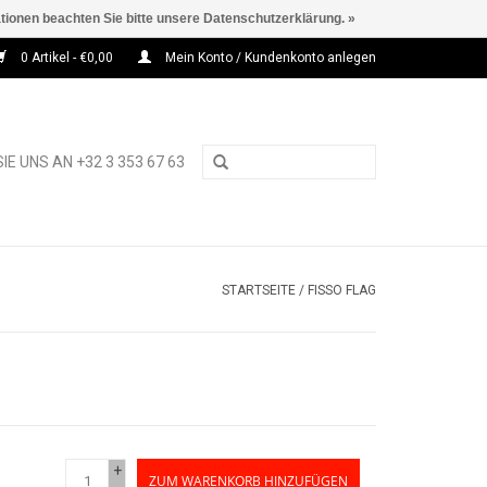
ationen beachten Sie bitte unsere Datenschutzerklärung. »
0 Artikel - €0,00
Mein Konto / Kundenkonto anlegen
IE UNS AN +32 3 353 67 63
STARTSEITE
/
FISSO FLAG
+
ZUM WARENKORB HINZUFÜGEN