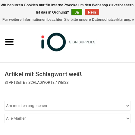
Wir benutzen Cookies nur für interne Zwecke um den Webshop zu verbessern.
Ist das in Ordnung?
Ja
Nein
0 Artikel - €0,00
Für weitere Informationen beachten Sie bitte unsere Datenschutzerklärung. »
Alle Produkte
Marken
Nachrichten
Artikel mit Schlagwort weiß
Rufen Sie uns an +32 3 353 67 63
STARTSEITE
/
SCHLAGWORTE
/
WEISS