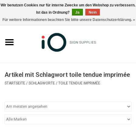
Wir benutzen Cookies nur für interne Zwecke um den Webshop zu verbessern.
Ist das in Ordnung?
Ja
Nein
0 Artikel - €0,00
Für weitere Informationen beachten Sie bitte unsere Datenschutzerklärung. »
Alle Produkte
Marken
Nachrichten
Artikel mit Schlagwort toile tendue imprimée
Rufen Sie uns an +32 3 353 67 63
STARTSEITE
/
SCHLAGWORTE
/
TOILE TENDUE IMPRIMÉE