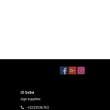
iO bvba
sign supplies
+3233536763