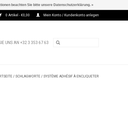
ationen beachten Sie bitte unsere Datenschutzerklärung. »
0 Artikel - €0,00
Mein Konto / Kundenkonto anlegen
IE UNS AN +32 3 353 67 63
RTSEITE
/
SCHLAGWORTE
/
SYSTÈME ADHÉSIF À ENCLIQUETER