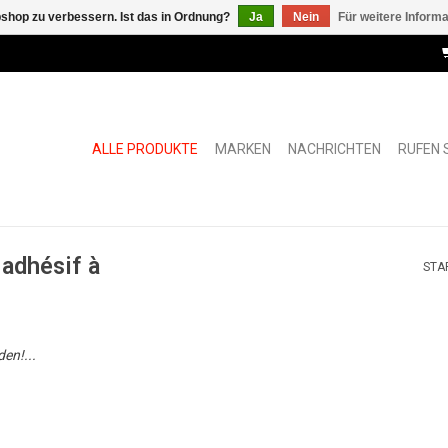
shop zu verbessern. Ist das in Ordnung?
Ja
Nein
Für weitere Inform
ALLE PRODUKTE
MARKEN
NACHRICHTEN
RUFEN S
adhésif à
STA
en!...