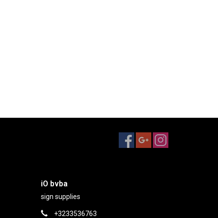
iO bvba
sign supplies
+3233536763