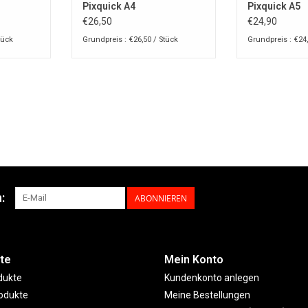
Pixquick A4
Pixquick A5
€26,50
€24,90
tück
Grundpreis : €26,50 / Stück
Grundpreis : €24,
:
ABONNIEREN
te
Mein Konto
dukte
Kundenkonto anlegen
odukte
Meine Bestellungen