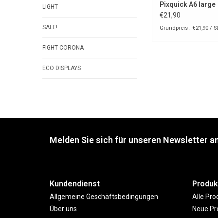
Pixquick A6 large
LIGHT
€21,90
SALE!
Grundpreis : €21,90 / S
FIGHT CORONA
ECO DISPLAYS
Melden Sie sich für unseren Newsletter an
Kundendienst
Produk
Allgemeine Geschäftsbedingungen
Alle Pro
Über uns
Neue Pr