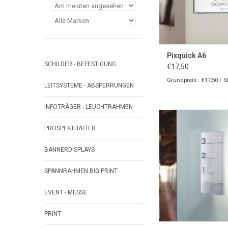
Pixquick A6
SCHILDER - BEFESTIGUNG
€17,50
Grundpreis : €17,50 / S
LEITSYSTEME - ABSPERRUNGEN
INFOTRÄGER - LEUCHTRAHMEN
Pixquick A6 large info
Theke und w
PROSPEKTHALTER
ZUM WARENKORB HI
BANNERDISPLAYS
SPANNRAHMEN BIG PRINT
EVENT - MESSE
PRINT