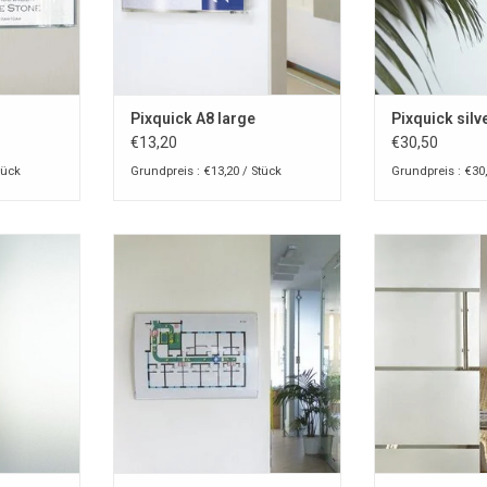
Pixquick A8 large
Pixquick silv
€13,20
€30,50
tück
Grundpreis : €13,20 / Stück
Grundpreis : €30,
-halter für
Pixquick A4 info-halter für Theke
Pixquick A5 info
and
und wand
und
NZUFÜGEN
ZUM WARENKORB HINZUFÜGEN
ZUM WARENKO