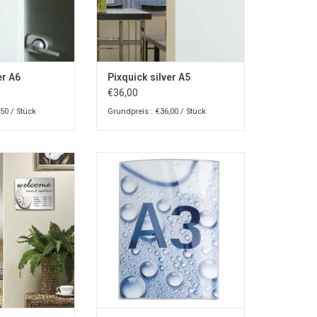
er A6
Pixquick silver A5
€36,00
50 / Stück
Grundpreis : €36,00 / Stück
-halter für Theke
Pixquick A3 Multifunktionales
 wand
Display
RB HINZUFÜGEN
ZUM WARENKORB HINZUFÜGEN