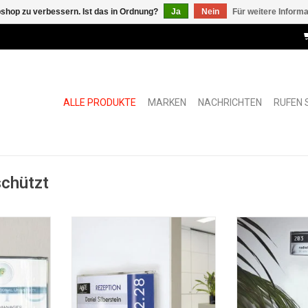
shop zu verbessern. Ist das in Ordnung?
Ja
Nein
Für weitere Inform
ALLE PRODUKTE
MARKEN
NACHRICHTEN
RUFEN S
schützt
r für Theke
Pixquick A8 large
Pixquick silv
multifunktioneller info-halter
ZUM WARENKO
NZUFÜGEN
ZUM WARENKORB HINZUFÜGEN