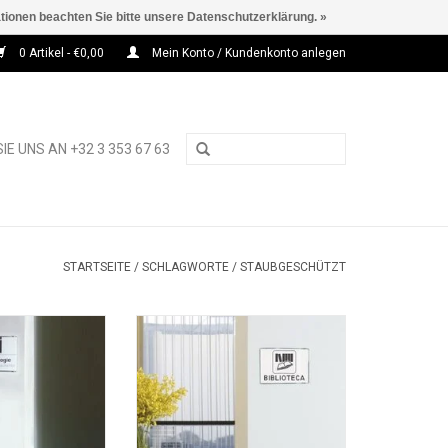
ationen beachten Sie bitte unsere Datenschutzerklärung. »
0 Artikel - €0,00
Mein Konto / Kundenkonto anlegen
IE UNS AN +32 3 353 67 63
STARTSEITE
/
SCHLAGWORTE
/
STAUBGESCHÜTZT
er A6 Türschild
Pixquick silver A5 Türschild
RB HINZUFÜGEN
ZUM WARENKORB HINZUFÜGEN