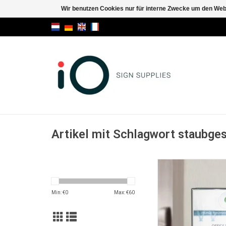
Wir benutzen Cookies nur für interne Zwecke um den Web
Artikel mit Schlagwort staubge
Pixquick A6 info-halte
und wand
ZUM WARENKORB HI
Min: €
0
Max: €
60