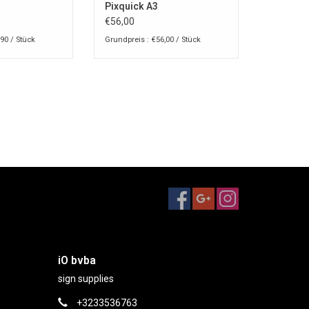
Pixquick A3
€56,00
90 / Stück
Grundpreis : €56,00 / Stück
iO bvba
sign supplies
+3233536763