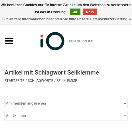
Wir benutzen Cookies nur für interne Zwecke um den Webshop zu verbessern.
Ist das in Ordnung?
Ja
Nein
0 Artikel - €0,00
Für weitere Informationen beachten Sie bitte unsere Datenschutzerklärung. »
Alle Produkte
Marken
Nachrichten
Artikel mit Schlagwort Seilklemme
Rufen Sie uns an +32 3 353 67 63
STARTSEITE
/
SCHLAGWORTE
/
SEILKLEMME