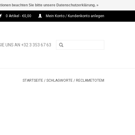
ationen beachten Sie bitte unsere Datenschutzerklärung. »
0 Artikel - €0,00
Mein Konto / Kundenkonto anlegen
IE UNS AN +32 3 353 67 63
STARTSEITE
/
SCHLAGWORTE
/
RECLAMETOTEM