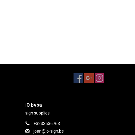
iO bvba
sign supplies
+3233536763
joan@io-sign.be