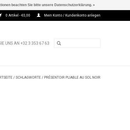
ationen beachten Sie bitte unsere Datenschutzerklärung. »
0 Artikel - €0,00
Mein Konto / Kundenkonto anlegen
IE UNS AN +32 3 353 67 63
RTSEITE
/
SCHLAGWORTE
/
PRÉSENTOIR PLIABLE AU SOL NOIR