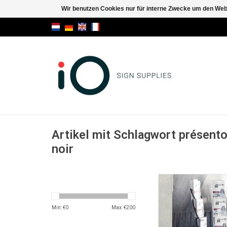
Wir benutzen Cookies nur für interne Zwecke um den Web
Artikel mit Schlagwort présentoi
noir
Real Zip schwarz, k
Bodendisplay, Prosp
4xA4
Min: €
0
Max: €
200
ZUM WARENKORB HI