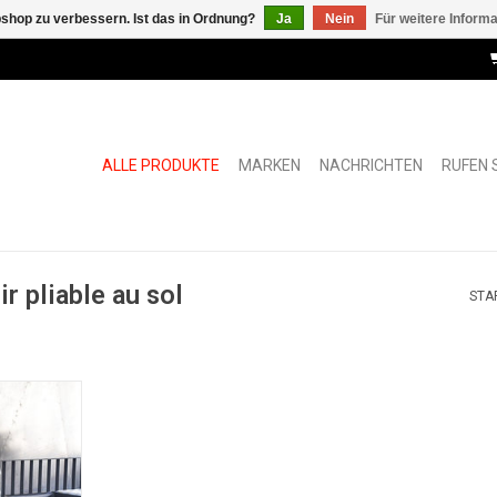
shop zu verbessern. Ist das in Ordnung?
Ja
Nein
Für weitere Inform
ALLE PRODUKTE
MARKEN
NACHRICHTEN
RUFEN S
r pliable au sol
STA
lappbares
ekthalter
NZUFÜGEN