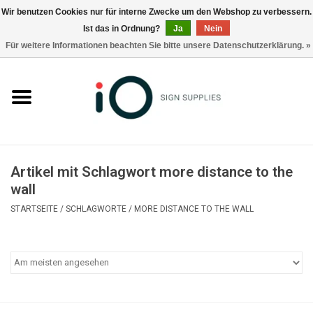
Wir benutzen Cookies nur für interne Zwecke um den Webshop zu verbessern.
Ist das in Ordnung?
Ja
Nein
0 Artikel - €0,00
Für weitere Informationen beachten Sie bitte unsere Datenschutzerklärung. »
Alle Produkte
Marken
Nachrichten
Artikel mit Schlagwort more distance to the
Rufen Sie uns an +32 3 353 67 63
wall
STARTSEITE
/
SCHLAGWORTE
/
MORE DISTANCE TO THE WALL