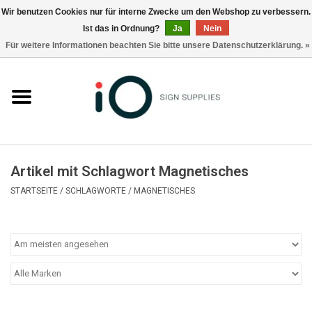
Wir benutzen Cookies nur für interne Zwecke um den Webshop zu verbessern.
Ist das in Ordnung?
Ja
Nein
0 Artikel - €0,00
Für weitere Informationen beachten Sie bitte unsere Datenschutzerklärung. »
Alle Produkte
Marken
Nachrichten
Artikel mit Schlagwort Magnetisches
Rufen Sie uns an +32 3 353 67 63
STARTSEITE
/
SCHLAGWORTE
/
MAGNETISCHES