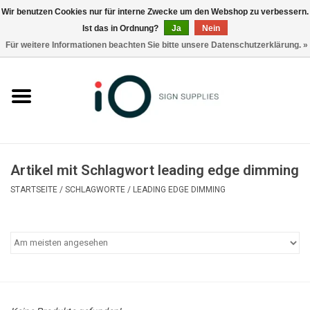
Wir benutzen Cookies nur für interne Zwecke um den Webshop zu verbessern.
Ist das in Ordnung?
Ja
Nein
0 Artikel - €0,00
Für weitere Informationen beachten Sie bitte unsere Datenschutzerklärung. »
Alle Produkte
Marken
Nachrichten
Artikel mit Schlagwort leading edge dimming
Rufen Sie uns an +32 3 353 67 63
STARTSEITE
/
SCHLAGWORTE
/
LEADING EDGE DIMMING