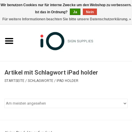
Wir benutzen Cookies nur für interne Zwecke um den Webshop zu verbessern.
Ist das in Ordnung?
Ja
Nein
0 Artikel - €0,00
Für weitere Informationen beachten Sie bitte unsere Datenschutzerklärung. »
Alle Produkte
Marken
Nachrichten
Artikel mit Schlagwort iPad holder
Rufen Sie uns an +32 3 353 67 63
STARTSEITE
/
SCHLAGWORTE
/
IPAD HOLDER