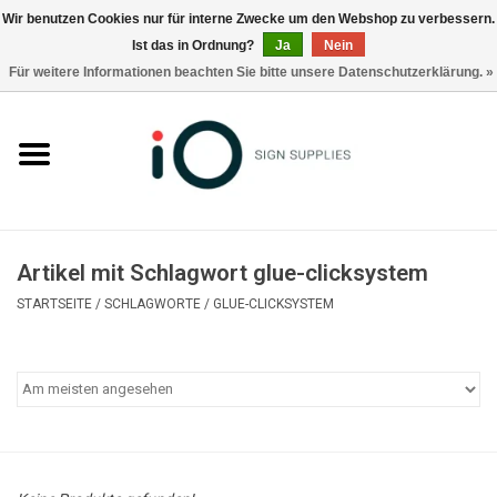
Wir benutzen Cookies nur für interne Zwecke um den Webshop zu verbessern.
Ist das in Ordnung?
Ja
Nein
0 Artikel - €0,00
Für weitere Informationen beachten Sie bitte unsere Datenschutzerklärung. »
Alle Produkte
Marken
Nachrichten
Artikel mit Schlagwort glue-clicksystem
Rufen Sie uns an +32 3 353 67 63
STARTSEITE
/
SCHLAGWORTE
/
GLUE-CLICKSYSTEM