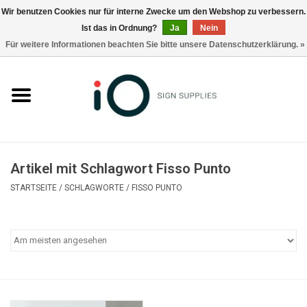
Wir benutzen Cookies nur für interne Zwecke um den Webshop zu verbessern.
Ist das in Ordnung?
Ja
Nein
0 Artikel - €0,00
Für weitere Informationen beachten Sie bitte unsere Datenschutzerklärung. »
Alle Produkte
Marken
Nachrichten
Artikel mit Schlagwort Fisso Punto
Rufen Sie uns an +32 3 353 67 63
STARTSEITE
/
SCHLAGWORTE
/
FISSO PUNTO