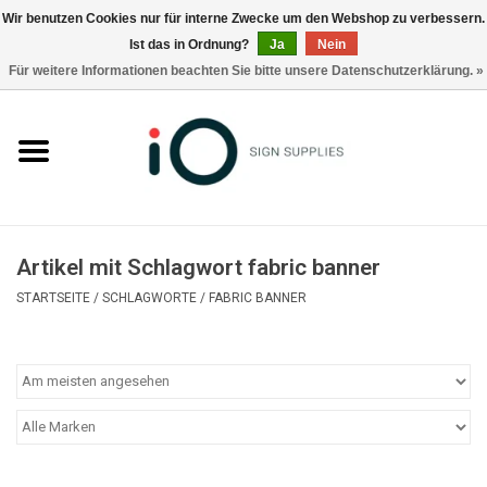
Wir benutzen Cookies nur für interne Zwecke um den Webshop zu verbessern.
Ist das in Ordnung?
Ja
Nein
0 Artikel - €0,00
Für weitere Informationen beachten Sie bitte unsere Datenschutzerklärung. »
Alle Produkte
Marken
Nachrichten
Artikel mit Schlagwort fabric banner
Rufen Sie uns an +32 3 353 67 63
STARTSEITE
/
SCHLAGWORTE
/
FABRIC BANNER