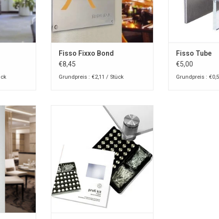
Fisso Fixxo Bond
Fisso Tube
€8,45
€5,00
ück
Grundpreis : €2,11 / Stück
Grundpreis : €0,5
Fisso steel kit 40
NZUFÜGEN
ZUM WARENKORB HINZUFÜGEN