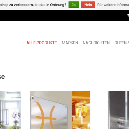
shop zu verbessern. Ist das in Ordnung?
Ja
Nein
Für weitere Inform
ALLE PRODUKTE
MARKEN
NACHRICHTEN
RUFEN S
se
Fisso Fixxo Bond
Fisso Tube Abs
NZUFÜGEN
ZUM WARENKORB HINZUFÜGEN
ZUM WARENKO