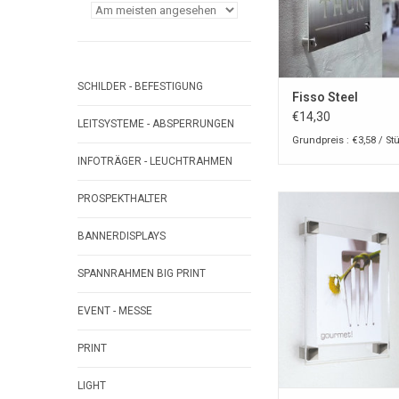
SCHILDER - BEFESTIGUNG
Fisso Steel
€14,30
LEITSYSTEME - ABSPERRUNGEN
Grundpreis : €3,58 / St
INFOTRÄGER - LEUCHTRAHMEN
PROSPEKTHALTER
Fisso cubix
ZUM WARENKORB HI
BANNERDISPLAYS
SPANNRAHMEN BIG PRINT
EVENT - MESSE
PRINT
LIGHT