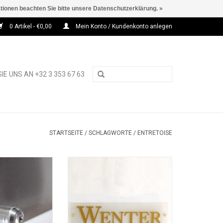
ationen beachten Sie bitte unsere Datenschutzerklärung. »
0 Artikel - €0,00
Mein Konto / Kundenkonto anlegen
IE UNS AN +32 3 353 67 63
STARTSEITE
/
SCHLAGWORTE
/
ENTRETOISE
tandhülse Acryl
Fisso Budget Abstandhalter
RB HINZUFÜGEN
ZUM WARENKORB HINZUFÜGEN