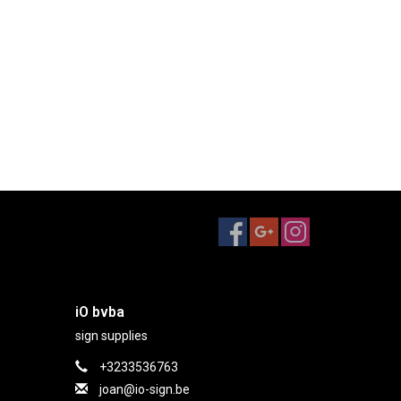
iO bvba
sign supplies
+3233536763
joan@io-sign.be