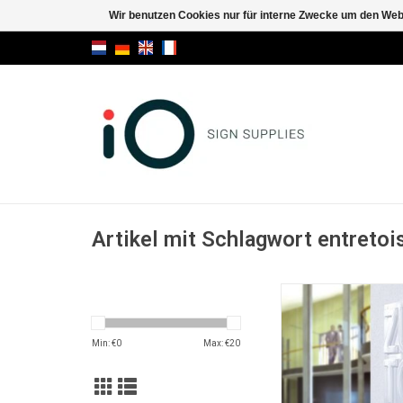
Wir benutzen Cookies nur für interne Zwecke um den Web
Artikel mit Schlagwort entretois
Fisso Ghost unsi
Befestigun
ZUM WARENKORB HI
Min: €
0
Max: €
20