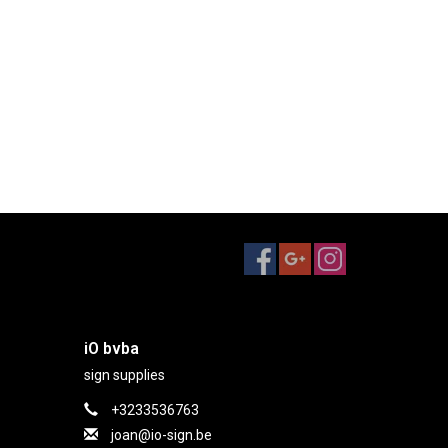
iO bvba
sign supplies
+3233536763
joan@io-sign.be