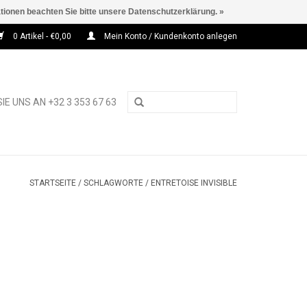
ationen beachten Sie bitte unsere Datenschutzerklärung. »
0 Artikel - €0,00
Mein Konto / Kundenkonto anlegen
IE UNS AN +32 3 353 67 63
STARTSEITE
/
SCHLAGWORTE
/
ENTRETOISE INVISIBLE