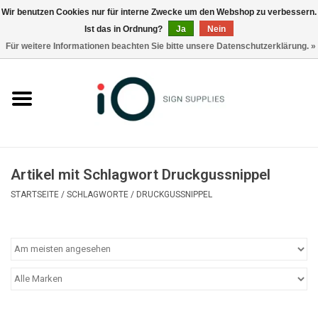
Wir benutzen Cookies nur für interne Zwecke um den Webshop zu verbessern.
Ist das in Ordnung?
Ja
Nein
0 Artikel - €0,00
Für weitere Informationen beachten Sie bitte unsere Datenschutzerklärung. »
Alle Produkte
Marken
Nachrichten
Artikel mit Schlagwort Druckgussnippel
Rufen Sie uns an +32 3 353 67 63
STARTSEITE
/
SCHLAGWORTE
/
DRUCKGUSSNIPPEL