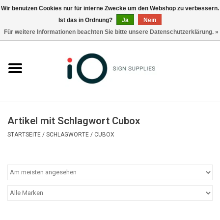
Wir benutzen Cookies nur für interne Zwecke um den Webshop zu verbessern.
Ist das in Ordnung?
Ja
Nein
0 Artikel - €0,00
Für weitere Informationen beachten Sie bitte unsere Datenschutzerklärung. »
Alle Produkte
Marken
Nachrichten
Artikel mit Schlagwort Cubox
Rufen Sie uns an +32 3 353 67 63
STARTSEITE
/
SCHLAGWORTE
/
CUBOX