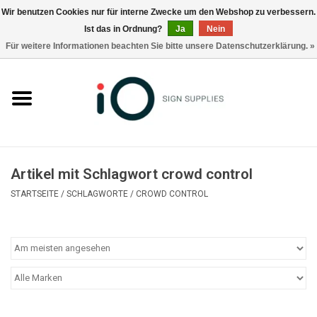
Wir benutzen Cookies nur für interne Zwecke um den Webshop zu verbessern.
Ist das in Ordnung?
Ja
Nein
0 Artikel - €0,00
Für weitere Informationen beachten Sie bitte unsere Datenschutzerklärung. »
Alle Produkte
Marken
Nachrichten
Artikel mit Schlagwort crowd control
Rufen Sie uns an +32 3 353 67 63
STARTSEITE
/
SCHLAGWORTE
/
CROWD CONTROL