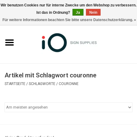
Wir benutzen Cookies nur für interne Zwecke um den Webshop zu verbessern.
Ist das in Ordnung?
Ja
Nein
0 Artikel - €0,00
Für weitere Informationen beachten Sie bitte unsere Datenschutzerklärung. »
Alle Produkte
Marken
Nachrichten
Artikel mit Schlagwort couronne
Rufen Sie uns an +32 3 353 67 63
STARTSEITE
/
SCHLAGWORTE
/
COURONNE