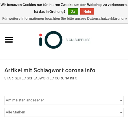
Wir benutzen Cookies nur für interne Zwecke um den Webshop zu verbessern.
Ist das in Ordnung?
Ja
Nein
0 Artikel - €0,00
Für weitere Informationen beachten Sie bitte unsere Datenschutzerklärung. »
Alle Produkte
Marken
Nachrichten
Artikel mit Schlagwort corona info
Rufen Sie uns an +32 3 353 67 63
STARTSEITE
/
SCHLAGWORTE
/
CORONA INFO