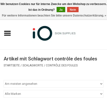
Wir benutzen Cookies nur für interne Zwecke um den Webshop zu verbessern.
Ist das in Ordnung?
Ja
Nein
0 Artikel - €0,00
Für weitere Informationen beachten Sie bitte unsere Datenschutzerklärung. »
Alle Produkte
Marken
Nachrichten
Artikel mit Schlagwort contrôle des foules
Rufen Sie uns an +32 3 353 67 63
STARTSEITE
/
SCHLAGWORTE
/
CONTRÔLE DES FOULES