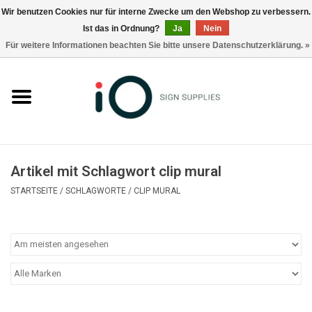
Wir benutzen Cookies nur für interne Zwecke um den Webshop zu verbessern.
Ist das in Ordnung?
Ja
Nein
0 Artikel - €0,00
Für weitere Informationen beachten Sie bitte unsere Datenschutzerklärung. »
Alle Produkte
Marken
Nachrichten
Artikel mit Schlagwort clip mural
Rufen Sie uns an +32 3 353 67 63
STARTSEITE
/
SCHLAGWORTE
/
CLIP MURAL