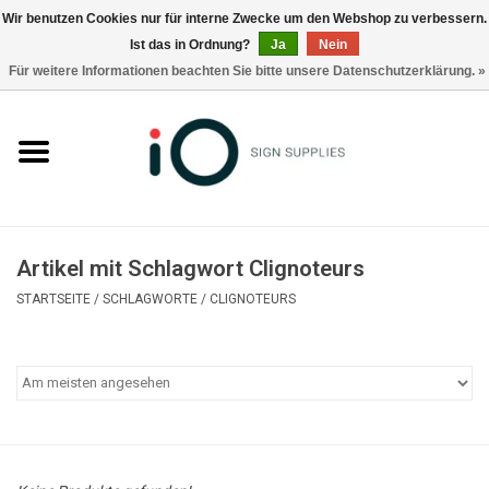
Wir benutzen Cookies nur für interne Zwecke um den Webshop zu verbessern.
Ist das in Ordnung?
Ja
Nein
0 Artikel - €0,00
Für weitere Informationen beachten Sie bitte unsere Datenschutzerklärung. »
Alle Produkte
Marken
Nachrichten
Artikel mit Schlagwort Clignoteurs
Rufen Sie uns an +32 3 353 67 63
STARTSEITE
/
SCHLAGWORTE
/
CLIGNOTEURS