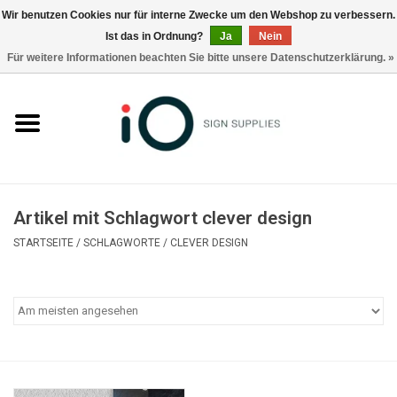
Wir benutzen Cookies nur für interne Zwecke um den Webshop zu verbessern.
Ist das in Ordnung?
Ja
Nein
0 Artikel - €0,00
Für weitere Informationen beachten Sie bitte unsere Datenschutzerklärung. »
Alle Produkte
Marken
Nachrichten
Artikel mit Schlagwort clever design
Rufen Sie uns an +32 3 353 67 63
STARTSEITE
/
SCHLAGWORTE
/
CLEVER DESIGN