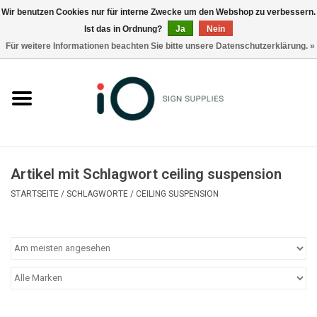
Wir benutzen Cookies nur für interne Zwecke um den Webshop zu verbessern.
Ist das in Ordnung?
Ja
Nein
0 Artikel - €0,00
Für weitere Informationen beachten Sie bitte unsere Datenschutzerklärung. »
Alle Produkte
Marken
Nachrichten
Artikel mit Schlagwort ceiling suspension
Rufen Sie uns an +32 3 353 67 63
STARTSEITE
/
SCHLAGWORTE
/
CEILING SUSPENSION